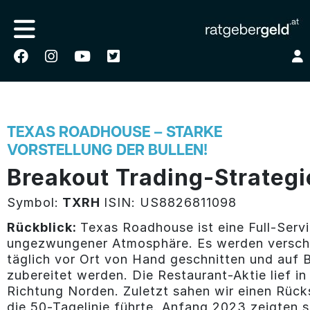
TEXAS ROADHOUSE – STARKE
VORSTELLUNG DER BULLEN!
Breakout Trading-Strategi
Symbol:
TXRH
ISIN: US8826811098
Rückblick:
Texas Roadhouse ist eine Full-Serv
ungezwungener Atmosphäre. Es werden versch
täglich vor Ort von Hand geschnitten und auf B
zubereitet werden. Die Restaurant-Aktie lief in
Richtung Norden. Zuletzt sahen wir einen Rücks
die 50-Tagelinie führte. Anfang 2023 zeigten s