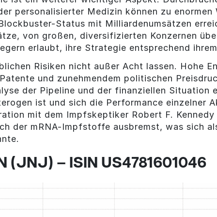
er personalisierter Medizin können zu enormen 
Blockbuster-Status mit Milliardenumsätzen erre
e, von großen, diversifizierten Konzernen über 
egern erlaubt, ihre Strategie entsprechend ihre
blichen Risiken nicht außer Acht lassen. Hohe E
Patente und zunehmendem politischen Preisdruck
lyse der Pipeline und der finanziellen Situation
terogen ist und sich die Performance einzelner A
ation mit dem Impfskeptiker Robert F. Kennedy 
ch der mRNA-Impfstoffe ausbremst, was sich als 
nte.
(JNJ) – ISIN US4781601046