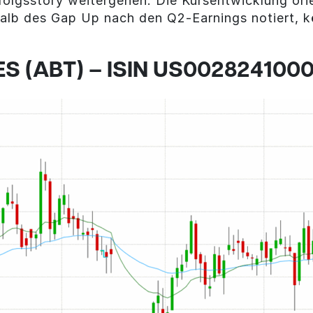
olgsstory weitergehen. Die Kursentwicklung orie
alb des Gap Up nach den Q2-Earnings notiert, 
 (ABT) – ISIN US002824100