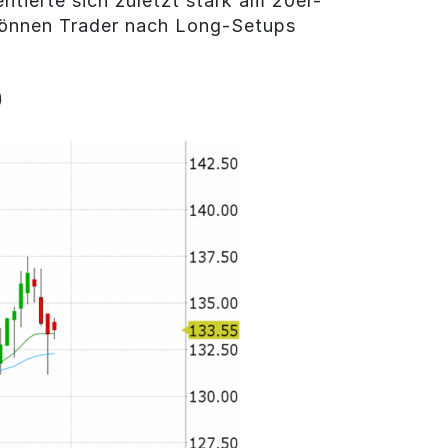
ntierte sich zuletzt stark am 20er-
können Trader nach Long-Setups
0