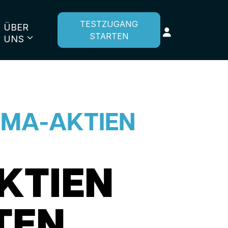
TESTZUGANG
ÜBER
STARTEN
UNS
RMA-AKTIEN
KTIEN
TEN