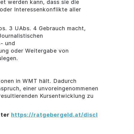
et werden kann, dass sie die
der Interessenkonflikte aller
Abs. 3 UAbs. 4 Gebrauch macht,
ournalistischen
s- und
llung oder Weitergabe von
ulegen.
itionen in WMT hält. Dadurch
Anspruch, einer unvoreingenommenen
 resultierenden Kursentwicklung zu
nter
https://ratgebergeld.at/discl