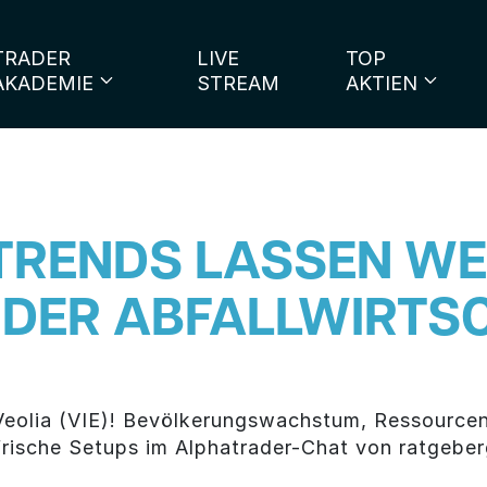
TRADER
LIVE
TOP
AKADEMIE
STREAM
AKTIEN
TRENDS LASSEN WE
 DER ABFALLWIRTS
: Veolia (VIE)! Bevölkerungswachstum, Ressourc
frische Setups im Alphatrader-Chat von ratgeber