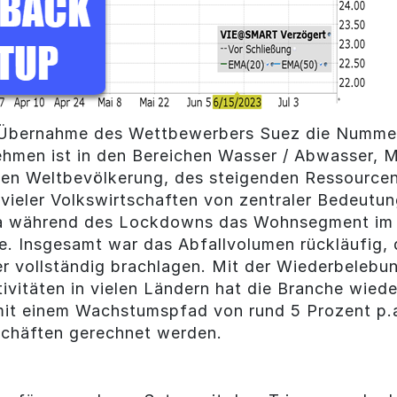
 Übernahme des Wettbewerbers Suez die Nummer
hmen ist in den Bereichen Wasser / Abwasser, Mü
en Weltbevölkerung, des steigenden Ressourcen
n vieler Volkswirtschaften von zentraler Bedeut
da während des Lockdowns das Wohnsegment im V
e. Insgesamt war das Abfallvolumen rückläufig, 
r vollständig brachlagen. Mit der Wiederbelebun
vitäten in vielen Ländern hat die Branche wied
it einem Wachstumspfad von rund 5 Prozent p.a
schäften gerechnet werden.