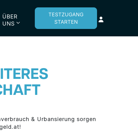
TESTZUGANG
ÜBER
STARTEN
UNS
ITERES
CHAFT
enverbrauch & Urbansierung sorgen
geld.at!