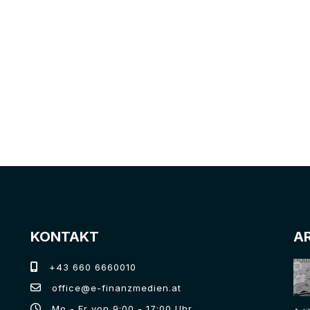
KONTAKT
A
+43 660 6660010
office@e-finanzmedien.at
Mo - Fr von 9:00 - 17:00 Uhr