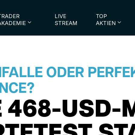
TRADER
LIVE
TOP
AKADEMIE
STREAM
AKTIEN
NFALLE ODER PERFE
ANCE?
E 468-USD
RTETEST ST