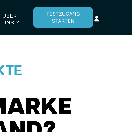
TESTZUGANG
ÜBER
STARTEN
UNS
KTE
-MARKE
AND?