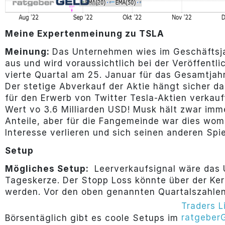
Meine Expertenmeinung zu TSLA
Meinung:
Das Unternehmen wies im Geschäftsja
aus und wird voraussichtlich bei der Veröffentl
vierte Quartal am 25. Januar für das Gesamtjah
Der stetige Abverkauf der Aktie hängt sicher 
für den Erwerb von Twitter Tesla-Aktien verkauf
Wert vo 3.6 Milliarden USD! Musk hält zwar imm
Anteile, aber für die Fangemeinde war dies womö
Interesse verlieren und sich seinen anderen Sp
Setup
Mögliches Setup:
Leerverkaufsignal wäre das U
Tageskerze. Der Stopp Loss könnte über der Ker
werden. Vor den oben genannten Quartalszahlen 
Traders L
ratgeber
Börsentäglich gibt es coole Setups im