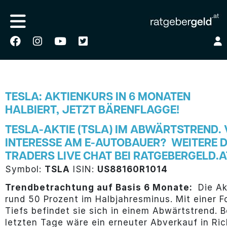
TESLA: AKTIENKURS IN 6 MONATEN
HALBIERT, JETZT BÄRENFLAGGE!
TESLA-AKTIE (TSLA) IM ABWÄRTSTREND.
INTERESSE AM E-AUTOBAUER? WEITERE DE
TRADERS LIVE CHAT BEI RATGEBERGELD.A
Symbol:
TSLA
ISIN:
US88160R1014
Trendbetrachtung auf Basis 6 Monate:
Die Ak
rund 50 Prozent im Halbjahresminus. Mit einer Fo
Tiefs befindet sie sich in einem Abwärtstrend. 
letzten Tage wäre ein erneuter Abverkauf in Ric