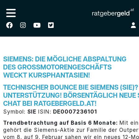
SIEMENS: DIE MÖGLICHE ABSPALTUNG
DES GROSSMOTORENGESCHÄFTS W
ECKT KURSPHANTASIEN!
TECHNISCHER BOUNCE BIE SIEMENS (SIE)?
UNTERSTÜTZUNG! BÖRSENTÄGLICH NEUE S
CHAT BEI RATGEBERGELD.AT!
Symbol:
SIE
ISIN:
DE0007236101
Trendbetrachtung auf Basis 6 Monate:
Mit ei
gehört die Siemens-Aktie zur Familie der Outp
vom 8. auf 9. Februar sahen wir ein neues 12-M