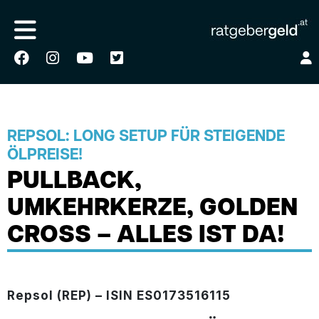
REPSOL: LONG SETUP FÜR STEIGENDE
ÖLPREISE!
PULLBACK,
UMKEHRKERZE, GOLDEN
CROSS – ALLES IST DA!
Repsol (REP) – ISIN ES0173516115