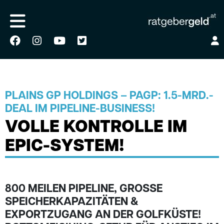
PLAINS GP HOLDINGS – PAGP: 1.5-MRD.-
DEAL IM PIPELINE-BUSINESS!
VOLLE KONTROLLE IM
EPIC-SYSTEM!
800 MEILEN PIPELINE, GROSSE S
PEICHERKAPAZITÄTEN & E
XPORTZUGANG AN DER GOLFKÜSTE! B