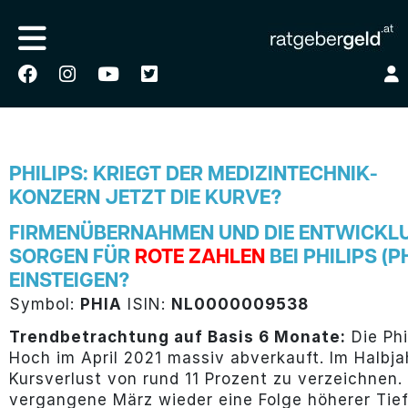
PHILIPS: KRIEGT DER MEDIZINTECHNIK-
KONZERN JETZT DIE KURVE?
FIRMENÜBERNAHMEN UND DIE ENTWICKL
SORGEN FÜR
ROTE ZAHLEN
BEI PHILIPS (
EINSTEIGEN?
Symbol:
PHIA
ISIN:
NL0000009538
Trendbetrachtung auf Basis 6 Monate:
Die Phi
Hoch im April 2021 massiv abverkauft. Im Halbja
Kursverlust von rund 11 Prozent zu verzeichnen.
vergangene März wieder eine Folge höherer Ti