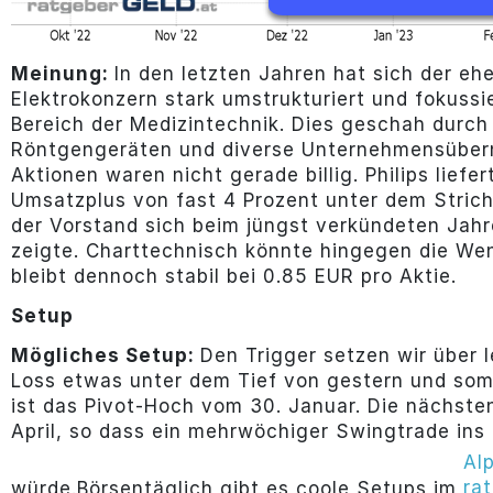
Meinung:
In den letzten Jahren hat sich der eh
Elektrokonzern stark umstrukturiert und fokussi
Bereich der Medizintechnik. Dies geschah durch
Röntgengeräten und diverse Unternehmensübern
Aktionen waren nicht gerade billig. Philips liefe
Umsatzplus von fast 4 Prozent unter dem Strich
der Vorstand sich beim jüngst verkündeten Jahre
zeigte. Charttechnisch könnte hingegen die Wen
bleibt dennoch stabil bei 0.85 EUR pro Aktie.
Setup
Mögliches Setup:
Den Trigger setzen wir über 
Loss etwas unter dem Tief von gestern und somit
ist das Pivot-Hoch vom 30. Januar. Die nächste
April, so dass ein mehrwöchiger Swingtrade ins
Al
ra
würde.Börsentäglich gibt es coole Setups im