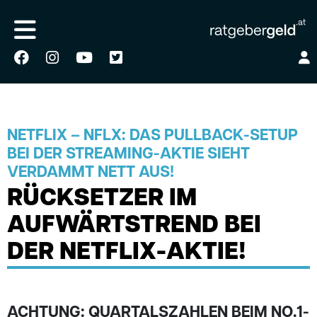
NETFLIX – NFLX: DAS PULLBACK-SETUP
BEI DER STREAMING-AKTIE SIEHT
VERDAMMT NETT AUS!
RÜCKSETZER IM
AUFWÄRTSTREND BEI
DER NETFLIX-AKTIE!
ACHTUNG: QUARTALSZAHLEN BEIM NO.1-