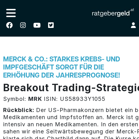
MERCK & CO.: STARKES KREBS- UND
IMPFGESCHÄFT SORGT FÜR DIE
ERHÖHUNG DER JAHRESPROGNOSE!
Breakout Trading-Strategi
Symbol:
MRK
ISIN: US58933Y1055
Rückblick:
Der US-Pharmakonzern bietet ein br
Medikamenten und Impfstoffen an. Merck ist gl
intensiv an neuen Medikamenten. In den erste
sahen wir eine Seitwärtsbewegung der Merck-P
klarte sich das Chartbild dann auf. Die Kurse k