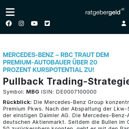
MERCEDES-BENZ – RBC TRAUT DEM
PREMIUM-AUTOBAUER ÜBER 20
PROZENT KURSPOTENTIAL ZU!
Pullback Trading-Strategi
Symbol:
MBG
ISIN: DE0007100000
Rückblick:
Die Mercedes-Benz Group konzentrie
Premium Pkws. Nach der Abspaltung der Lkw-
der einstigen Daimler AG. Die Mercedes-Benz-
deutschen Aktienmarkt. Seitdem die Bullen im
50 zurückerobern konnten, geht es mit den Pa