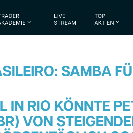
TRADER
LIVE
TOP
AKADEMIE
STREAM
AKTIEN
SILEIRO: SAMBA FÜ
 IN RIO KÖNNTE P
PBR) VON STEIGEND