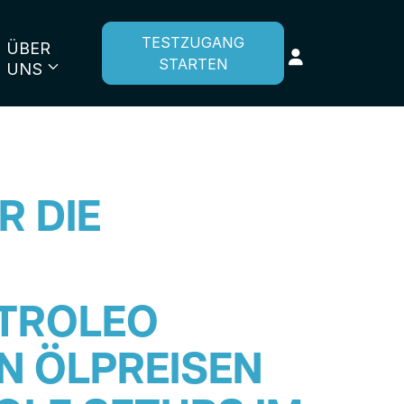
TESTZUGANG
ÜBER
STARTEN
UNS
R DIE
ETROLEO
EN ÖLPREISEN