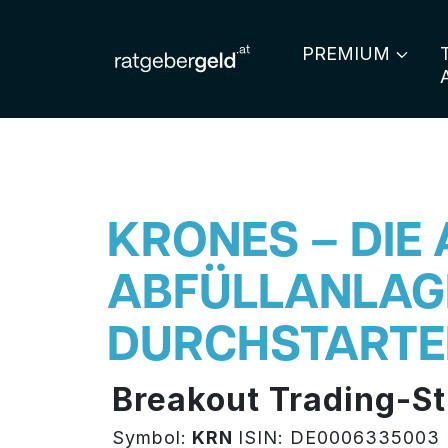
PREMIUM
KRONES – DIE 
ABFÜLLANLAG
DURCHSTARTE
Breakout Trading-St
Symbol:
KRN
ISIN: DE0006335003