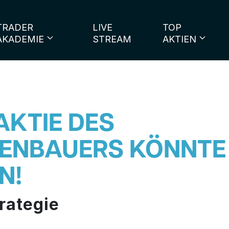
TRADER
LIVE
TOP
AKADEMIE
STREAM
AKTIEN
AKTIE DES
ENBAUERS KÖNNTE 
N!
rategie