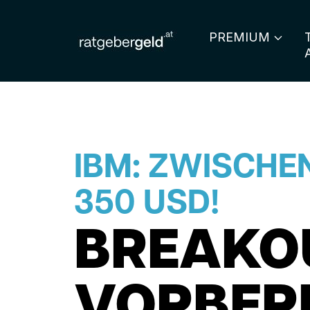
PREMIUM
IBM: ZWISCHE
350 USD!
BREAKOU
VORBER