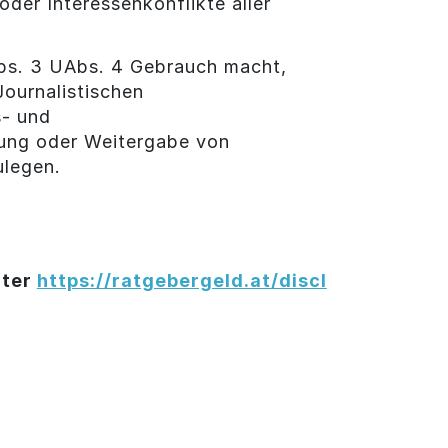
der Interessenkonflikte aller
Abs. 3 UAbs. 4 Gebrauch macht,
ournalistischen
s- und
llung oder Weitergabe von
ulegen.
nter
https://ratgebergeld.at/discl