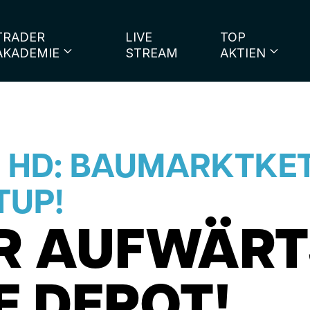
TRADER
LIVE
TOP
AKADEMIE
STREAM
AKTIEN
 HD: BAUMARKTKET
TUP!
ER AUFWÄR
E DEPOT!