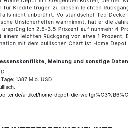
t Home Depot mit steigenden Kosten, die den N
für Kredite trugen zu diesem leichten Rückgang
lls nicht unberührt. Vorstandschef Ted Decker z
sche Unsicherheiten wahrnimmt, hat er die Jah
ursprünglich 2.5-3.5 Prozent auf nunmehr 4 Proz
t einem leichten Rückgang von etwa 1 Prozent. D
ation mit dem bullischen Chart ist Home Depot e
essenskonflikte, Meinung und sonstige Date
SD
0 Tage: 1387 Mio. USD
lisch.
eporter.de/artikel/home-depot-die-weltgr%C3%B