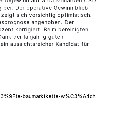
ettogewinn auf 3.65 Milliarden USD
 bei. Der operative Gewinn blieb
eigt sich vorsichtig optimistisch.
resprognose angehoben. Der
ent korrigiert. Beim bereinigten
ank der lanjährig guten
in aussichtsreicher Kandidat für
n
6%C3%9Fte-baumarktkette-w%C3%A4ch