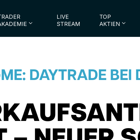
TRADER
LIVE
TOP
AKADEMIE
STREAM
AKTIEN
ME: DAYTRADE BEI 
KAUFSANTEI
 – NEUER 