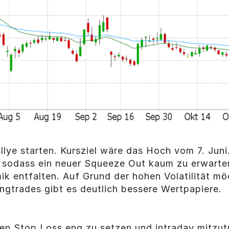
ye starten. Kursziel wäre das Hoch vom 7. Juni.
sodass ein neuer Squeeze Out kaum zu erwarten
 entfalten. Auf Grund der hohen Volatilität möch
ngtrades gibt es deutlich bessere Wertpapiere.
den Stop Loss eng zu setzen und intraday mitzutr