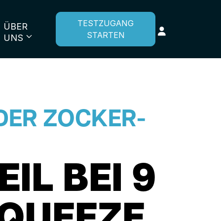
TESTZUGANG
ÜBER
STARTEN
UNS
DER ZOCKER-
L BEI 9
SQUEEZE