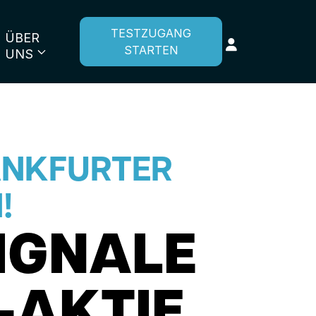
TESTZUGANG
ÜBER
STARTEN
UNS
ANKFURTER
!
IGNALE
-AKTIE.