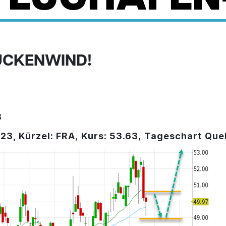
RÜCKENWIND!
3
23, Kürzel: FRA
,
Kurs: 53.63
,
Tageschart Que