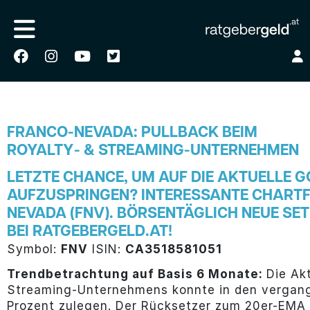
FRANCO-NEVADA: PULLBACK BEIM
ROYALTY- & STREAMING-UNTERNEHMEN
LETZTE CHANCE, UM AUF DIE AKTUELLE 
AUFZUSPRINGEN? INTERESSANTE CHARTF
NEVADA (FNV). BÖRSENTÄGLICH NEUE SET
BEI RATGEBERGELD.AT!
Symbol:
FNV
ISIN:
CA3518581051
Trendbetrachtung auf Basis 6 Monate:
Die Ak
Streaming-Unternehmens konnte in den vergan
Prozent zulegen. Der Rücksetzer zum 20er-EMA 