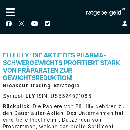
ELI LILLY: DIE AKTIE DES PHARMA-
SCHWERGEWICHTS PROFITIERT STARK
VON PRÄPARATEN ZUR
GEWICHTSREDUKTION!
Breakout Trading-Strategie
Symbol:
LLY
ISIN: US5324571083
Rückblick:
Die Papiere von Eli Lilly gehören zu
den Dauerläufer-Aktien. Das Unternehmen hat
eine tiefe Pipeline mit Dutzenden von
Programmen, welche das breite Sortiment