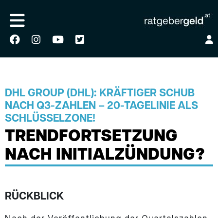
DHL GROUP (DHL): KRÄFTIGER SCHUB
NACH Q3-ZAHLEN – 20-TAGELINIE ALS
SCHLÜSSELZONE!
TRENDFORTSETZUNG
NACH INITIALZÜNDUNG?
RÜCKBLICK