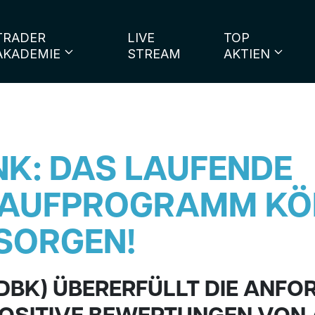
TRADER
LIVE
TOP
AKADEMIE
STREAM
AKTIEN
K: DAS LAUFENDE
AUFPROGRAMM KÖ
SORGEN!
(DBK) ÜBERERFÜLLT DIE ANFO