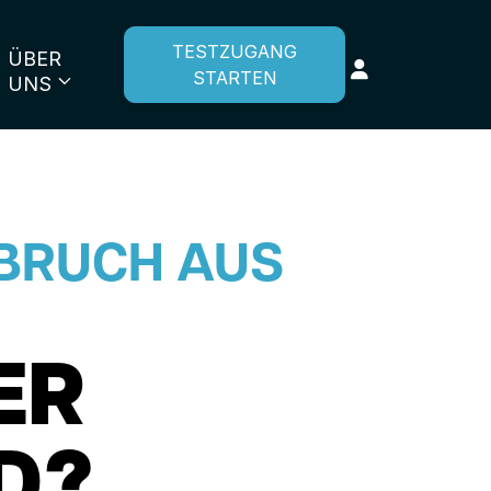
TESTZUGANG
ÜBER
STARTEN
UNS
SBRUCH AUS
ER
D?