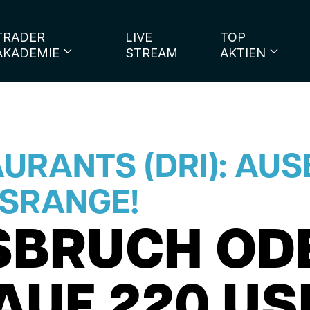
TRADER
LIVE
TOP
AKADEMIE
STREAM
AKTIEN
URANTS (DRI): AU
TSRANGE!
SBRUCH OD
AUF 220 US