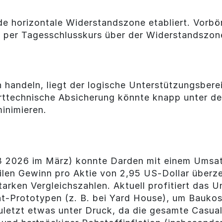
ide horizontale Widerstandszone etabliert. Vorbö
tie per Tagesschlusskurs über der Widerstandszo
h handeln, liegt der logische Unterstützungsber
arttechnische Absicherung könnte knapp unter d
minimieren.
(Q3 2026 im März) konnte Darden mit einem Umsa
bilen Gewinn pro Aktie von 2,95 US-Dollar über
arken Vergleichszahlen. Aktuell profitiert das 
t-Prototypen (z. B. bei Yard House), um Bauko
uletzt etwas unter Druck, da die gesamte Casual