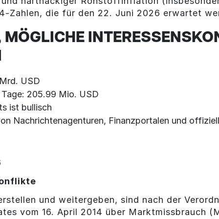
d hartnäckiger Rohstoffinflation (insbesondere
4-Zahlen, die für den 22. Juni 2026 erwartet we
 MÖGLICHE INTERESSENSKON
N
5 Mrd. USD
0 Tage: 205.99 Mio. USD
 ist bullisch
on Nachrichtenagenturen, Finanzportalen und offiziel
6
onflikte
rstellen und weitergeben, sind nach der Veror
ates vom 16. April 2014 über Marktmissbrauch 