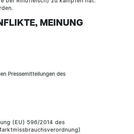
 bei Rindfleisch) zu kämpfen hat.
rden.
FLIKTE, MEINUNG
len Pressemitteilungen des
dnung (EU) 596/2014 des
(Marktmissbrauchsverordnung)