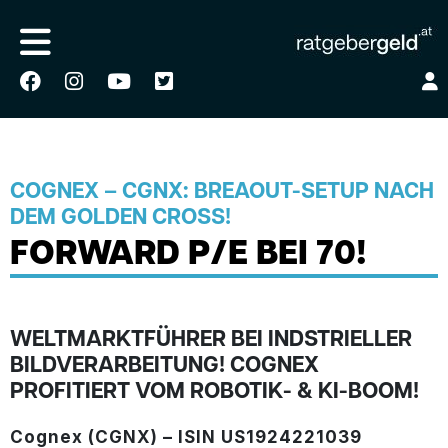
COGNEX – CGNX: BREAOUT-SETUP NACH
DEM GOLDEN CROSS!
FORWARD P/E BEI 70!
WELTMARKTFÜHRER BEI INDSTRIELLER
BILDVERARBEITUNG! COGNEX
PROFITIERT VOM ROBOTIK- & KI-BOOM!
Cognex (CGNX) – ISIN US1924221039