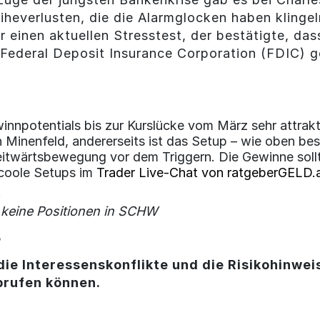
iheverlusten, die die Alarmglocken haben klingeln
r einen aktuellen Stresstest, der bestätigte, da
r Federal Deposit Insurance Corporation (FDIC) 
npotentials bis zur Kurslücke vom März sehr attrakti
n Minenfeld, andererseits ist das Setup – wie oben bes
twärtsbewegung vor dem Triggern. Die Gewinne sollte
 coole Setups im
Trader Live-Chat von ratgeberGELD.
.
l keine Positionen in SCHW
3
die Interessenskonflikte und die Risikohinweis
brufen können.