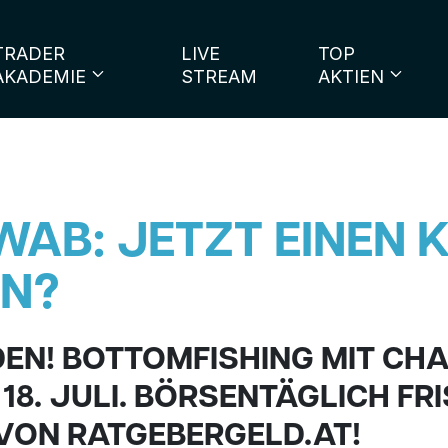
TRADER
LIVE
TOP
AKADEMIE
STREAM
AKTIEN
AB: JETZT EINEN 
EN?
EN! BOTTOMFISHING MIT CH
8. JULI. BÖRSENTÄGLICH FR
VON RATGEBERGELD.AT!