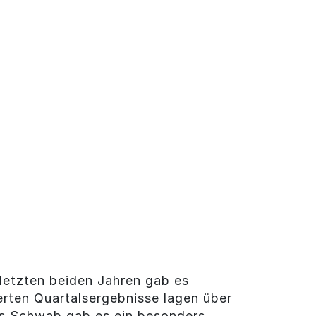
letzten beiden Jahren gab es
erten Quartalsergebnisse lagen über
es Schwab gab es ein besonders