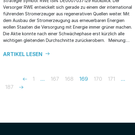
Strategie Symbol: RWE ISIN: DE0007037129 Rückblick: Der
Versorger RWE entwickelt sich gerade zu einem der international
führenden Stromerzeuger aus regenerativen Quellen weiter. Mit
dem Ausbau der Stromerzeugung aus erneuerbaren Energien
wollen Staaten die Versorgung mit Energie immer grüner machen.
Die Aktie konnte nach einer Schwächephase erst kürzlich alle
wichtigen gleitenden Durchschnitte zurückerobern. Meinung:…
ARTIKEL LESEN
1
…
167
168
169
170
171
…
Previous
NAVIGATION
187
Next