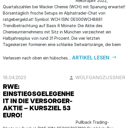
Rekordjahr 2022,
Quartalszahlen bei Wacker Chemie (WCH) mit Spanung erwartet!
Börsentäglich frische Setups im Alphatrader-Chat von
ratgebergeld.at! Symbol: WCH ISIN: DE000WCH8881
Trendbetrachtung auf Basis 6 Monate: Die Aktie des
Chemieunternehmens mit Sitz in München verzeichnet ein
Halbjahresplus von rund 31 Prozent. Die vier letzten
Tageskerzen formieren eine schlanke Seitwärtsränge, die beim
ARTIKEL LESEN
Verlassen nach oben ein hübsches…
18.04.2023
WOLFGANGZUSSNER
RWE:
EINSTIEGSGELEGENHE
IT IN DIE VERSORGER-
AKTIE – KURSZIEL 53
EURO!
Pullback Trading-