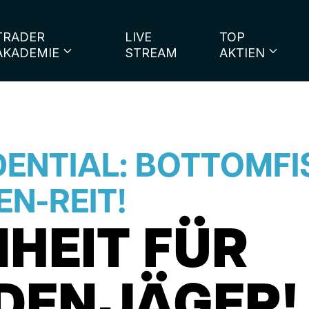
TRADER
LIVE
TOP
AKADEMIE
STREAM
AKTIEN
ENTIAL: BOTTOMFI
EN-REIT!
HEIT FÜR
DENJÄGER!