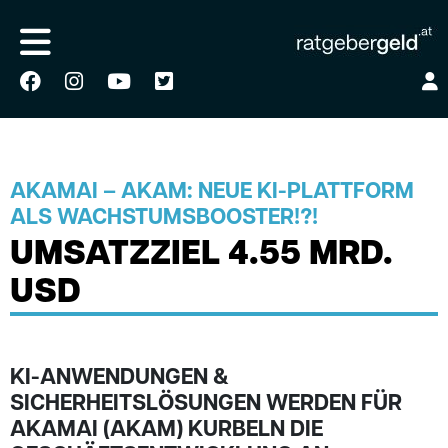
AKAMAI – AKAM: NEUE KI-PLATTFORM
ALS WACHSTUMSBOOSTER!?!
UMSATZZIEL 4.55 MRD.
USD
KI-ANWENDUNGEN &
SICHERHEITSLÖSUNGEN WERDEN FÜR
AKAMAI (AKAM) KURBELN DIE