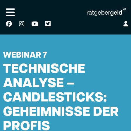
HOME
AKADEMIE
/
/
AKADEMIE WEBINAR 7
WEBINAR 7
TECHNISCHE
ANALYSE –
CANDLESTICKS:
GEHEIMNISSE DER
PROFIS