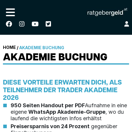
HOME
/
AKADEMIE BUCHUNG
AKADEMIE BUCHUNG
DIESE VORTEILE ERWARTEN DICH, ALS
TEILNEHMER DER TRADER AKADEMIE
2026
950 Seiten Handout per PDF
Aufnahme in eine
eigene
WhatsApp Akademie-Gruppe
, wo du
laufend die wichtigsten Infos erhältst
Preisersparnis von 24 Prozent
gegenüber