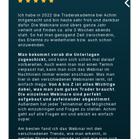
Ich habe in 2022 die Traderakademie bei Achim
mitgemacht und bin heute sehr froh und dankbar
dafür. Die Webinare sind übers ganze Jahr
verteilt und finden ca. alle 3 Wochen abends
statt. So hat man genügend Zeit zwischendrin,
das Erlernte zu wiederholen bzw. auch schon
anzuwenden.
Man bekommt vorab die Unterlagen
zugeschickt
, und kann sich schon mal darauf
vorbereiten. Auch wenn man mal einen Termin
verpasst hat, kann man sich das Webinar im
Nachhinein immer wieder anschauen. Was man
hier in den verschiedenen Webinaren lernt, ist
einfach mega.
Von A bis Z ist alles Wichtige
dabei, was man zum guten Trader braucht
.
Die einzelnen Webinare sind perfekt
aufgebaut und aufeinander abgestimmt
.
Außerdem hat jeder Teilnehmer die Möglichkeit
sich einzubringen und Fragen zu stellen. Achim
geht auf alle Fragen ein und erklärt es einfach
super.
Am besten fand ich das Webinar mit den
verschiedenen Trends, wie man erkennt, in
welcher Phase man gerade ist und wie man sich